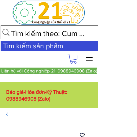
Tìm kiếm sản phẩm
Liên hệ với Công nghiệp 21: 0988946908 (Zalo)
Báo giá-Hóa đơn-Kỹ Thuật:
0988946908
(Zalo)