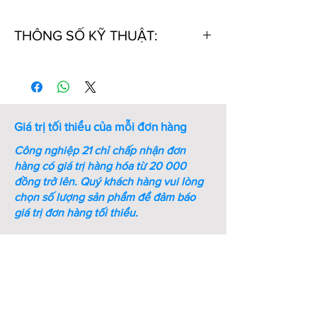
THÔNG SỐ KỸ THUẬT:
Thứ
Mã số
Bề dày
Đường
tự
S (mm)
kính D3
(mm)
Giá trị tối thiểu của mỗi đơn hàng
1
STWN10
1
9.3
Công nghiệp 21 chỉ chấp nhận đơn
2
STWN11
1
10.2
hàng có giá trị hàng hóa từ 20 000
đồng trở lên.
Quý khách hàng vui lòng
3
STWN12
1
11
chọn số lượng sản phẩm để đảm báo
giá trị đơn hàng tối thiểu.
4
STWN13
1
11.9
5
STWN14
1
12.9
6
STWN15
1
13.8
7
STWN16
1
14.7