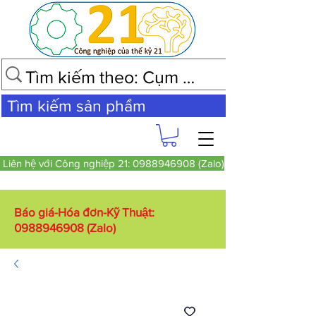
Tìm kiếm sản phẩm
Liên hệ với Công nghiệp 21: 0988946908 (Zalo)
Báo giá-Hóa đơn-Kỹ Thuật:
0988946908
(Zalo)