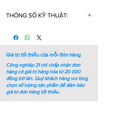
THÔNG SỐ KỸ THUẬT:
Thứ
Mã số
Bề dày
Đường
tự
S (mm)
kính D3
(mm)
Giá trị tối thiểu của mỗi đơn hàng
1
STWN10
1
9.3
Công nghiệp 21 chỉ chấp nhận đơn
2
STWN11
1
10.2
hàng có giá trị hàng hóa từ 20 000
đồng trở lên.
Quý khách hàng vui lòng
3
STWN12
1
11
chọn số lượng sản phẩm để đảm báo
giá trị đơn hàng tối thiểu.
4
STWN13
1
11.9
5
STWN14
1
12.9
6
STWN15
1
13.8
7
STWN16
1
14.7