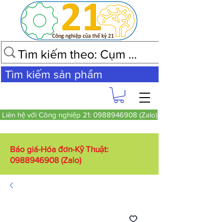
Tìm kiếm sản phẩm
Liên hệ với Công nghiệp 21: 0988946908 (Zalo)
Báo giá-Hóa đơn-Kỹ Thuật:
0988946908
(Zalo)