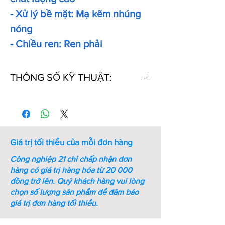
- Xử lý bề mặt: Mạ kẽm nhúng
nóng
- Chiều ren: Ren phải
THÔNG SỐ KỸ THUẬT:
Thứ
Mã số
Kích
Chiều
Khối
tự
thước
dài
lượng
ren
ren
(g)
(M -
(mm)
Giá trị tối thiểu của mỗi đơn hàng
mm)
Công nghiệp 21 chỉ chấp nhận đơn
1
DIN580-
M8
13
60
hàng có giá trị hàng hóa từ 20 000
M8-ST
đồng trở lên.
Quý khách hàng vui lòng
chọn số lượng sản phẩm để đảm báo
2
DIN580-
M10
17
102
giá trị đơn hàng tối thiểu.
M10-ST