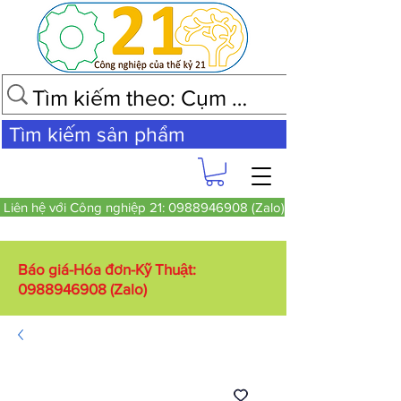
Tìm kiếm sản phẩm
Liên hệ với Công nghiệp 21: 0988946908 (Zalo)
Báo giá-Hóa đơn-Kỹ Thuật:
0988946908
(Zalo)