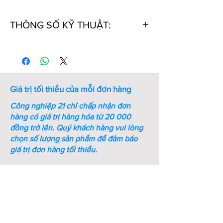
THÔNG SỐ KỸ THUẬT:
Thứ
Mã số
Bề dày
Đường
tự
S (mm)
kính d3
(mm)
Giá trị tối thiểu của mỗi đơn hàng
1
RTWN10
1
10.8
Công nghiệp 21 chỉ chấp nhận đơn
2
RTWN11
1
11.8
hàng có giá trị hàng hóa từ 20 000
đồng trở lên.
Quý khách hàng vui lòng
3
RTWN12
1
13
chọn số lượng sản phẩm để đảm báo
giá trị đơn hàng tối thiểu.
4
RTWN13
1
14.1
5
RTWN14
1
15.1
6
RTWN15
1
16.2
7
RTWN16
1
17.3